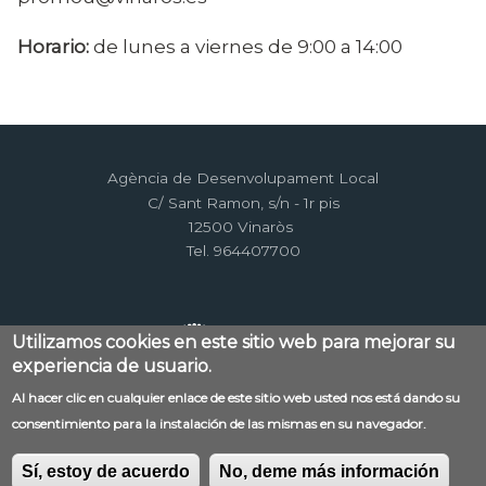
Horario:
de lunes a viernes de 9:00 a 14:00
Agència de Desenvolupament Local
C/ Sant Ramon, s/n - 1r pis
12500 Vinaròs
Tel. 964407700
Utilizamos cookies en este sitio web para mejorar su
experiencia de usuario.
Al hacer clic en cualquier enlace de este sitio web usted nos está dando su
Menú
consentimiento para la instalación de las mismas en su navegador.
Contacto
Aviso legal
Mapa web
al
Política de privacidad
RSS
Sí, estoy de acuerdo
No, deme más información
pie