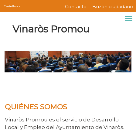
Servicios
Pasar
Contacto
Buzón ciudadano
Castellano
Menú
al
contenido
barra
Marca del sitio
Vinaròs Promou
principal
superior
QUIÉNES SOMOS
Vinaròs Promou es el servicio de Desarrollo
Local y Empleo del Ayuntamiento de Vinaròs.