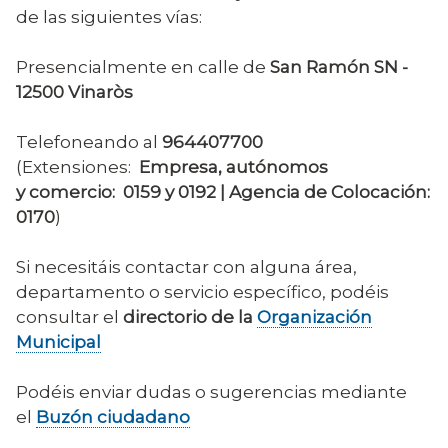
de
de las siguientes vías:
ayuda
a
Presencialmente en calle de
San Ramón SN -
la
12500 Vinaròs
navegación
Telefoneando al
964407700
(Extensiones:
Empresa, autónomos
y comercio: 0159 y 0192 | Agencia de Colocación:
0170
)
Si necesitáis contactar con alguna área,
departamento o servicio específico, podéis
consultar el
directorio de la
Organización
Municipal
Podéis enviar dudas o sugerencias mediante
el
Buzón ciudadano