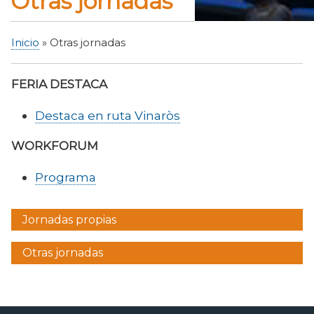
Otras jornadas
Inicio
Otras jornadas
Sobrescribir
enlaces
FERIA DESTACA
de
ayuda
Destaca en ruta Vinaròs
a
la
WORKFORUM
navegación
Programa
Jornadas propias
Menú
lateral
Otras jornadas
jornardes