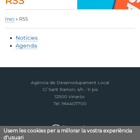
RSS
Inici
RSS
Fil
d'Ariadna
Notícies
Agenda
Agència de Desenvolupament Local
C/ Sant Ramon, s/n - 1r pis
12500 Vinaròs
Tel. 964407700
Usem les cookies per a millorar la vostra experiència
d'usuari