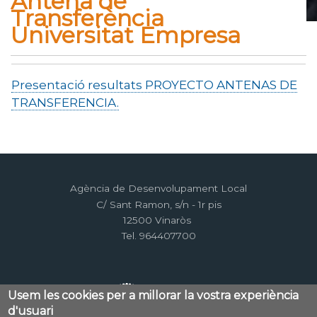
Antena de
Transferència
Universitat Empresa
Inici
Antena de Transferència Universitat Empresa
Fil
d'Ariadna
Presentació resultats PROYECTO ANTENAS DE
TRANSFERENCIA.
Agència de Desenvolupament Local
C/ Sant Ramon, s/n - 1r pis
12500 Vinaròs
Tel. 964407700
Usem les cookies per a millorar la vostra experiència
d'usuari