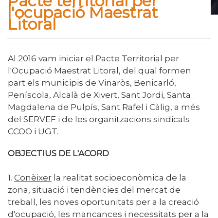
Pacte territorial per
l'ocupació Maestrat
Litoral
Inici
Pacte territorial per l'ocupació Maestrat Litoral
Fil
d'Ariadna
Al 2016 vam iniciar el Pacte Territorial per
l'Ocupació Maestrat Litoral, del qual formen
part els municipis de Vinaròs, Benicarló,
Peníscola, Alcalà de Xivert, Sant Jordi, Santa
Magdalena de Pulpís, Sant Rafel i Càlig, a més
del SERVEF i de les organitzacions sindicals
CCOO i UGT.
OBJECTIUS DE L'ACORD
1.
Conèixer
la realitat socioeconòmica de la
zona, situació i tendències del mercat de
treball, les noves oportunitats per a la creació
d'ocupació, les mancances i necessitats per a la