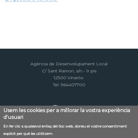
Agència de Desenvolupament Local
C/ Sant Ramon, s/n - 1r pis
12500 Vinaròs
Tel. 964407700
Usem les cookies per a millorar la vostra experiència
d'usuari
En fer clic a qualsevol enllaç del lloc web, doneu el vostre consentiment
Menú
explícit per què les utilitzem.
Contacte
Avís legal
Mapa web