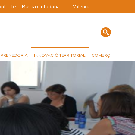
ntacte
Bústia ciutadana
Valencià
nú
rra
erior
Cerca
INNOVACIÓ TERRITORIAL
MPRENEDORIA
COMERÇ