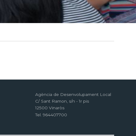
Agència de Desenvolupament Local
C/ Sant Ramon, s/n - 1r pis
12500 Vinaròs
Tel. 964407700