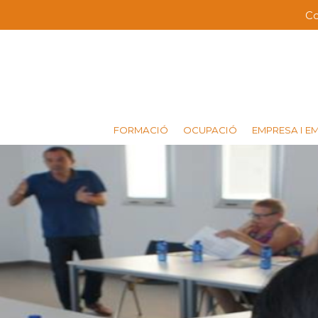
Vés
Co
Me
al
contingut
ba
sup
FORMACIÓ
OCUPACIÓ
EMPRESA I E