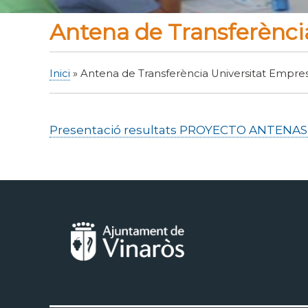
Antena de Transferènci
Inici
Antena de Transferència Universitat Empre
Fil
d'Ariadna
Presentació resultats PROYECTO ANTENA