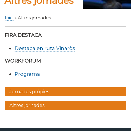
Altres jornades
Inici
Altres jornades
Fil
d'Ariadna
FIRA DESTACA
Destaca en ruta Vinaròs
WORKFORUM
Programa
Jornades pròpies
Menú
lateral
Altres jornades
jornardes